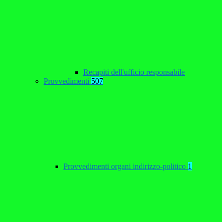
Recapiti dell'ufficio responsabile
Provvedimenti
507
Provvedimenti organi indirizzo-politico
1