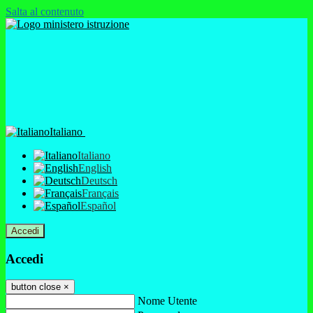
Salta al contenuto
Italiano
Italiano
English
Deutsch
Français
Español
Accedi
Accedi
button close
×
Nome Utente