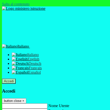
Salta al contenuto
Italiano
Italiano
English
Deutsch
Français
Español
Accedi
Accedi
button close
×
Nome Utente