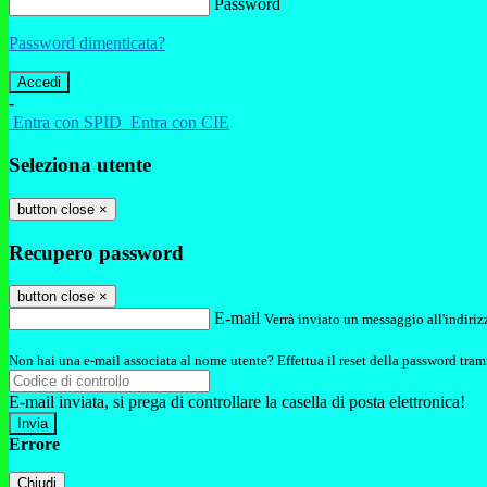
Password
Password dimenticata?
-
Entra con SPID
Entra con CIE
Seleziona utente
button close
×
Recupero password
button close
×
E-mail
Verrà inviato un messaggio all'indirizz
Non hai una e-mail associata al nome utente? Effettua il reset della password tram
E-mail inviata, si prega di controllare la casella di posta elettronica!
Errore
Chiudi