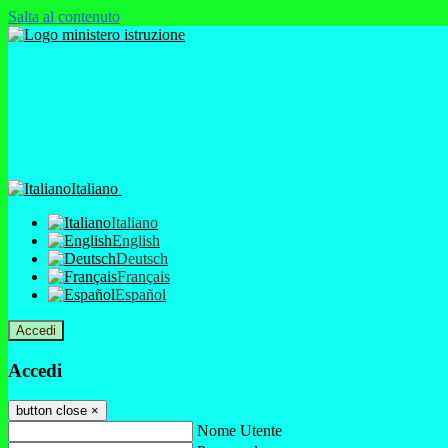
Salta al contenuto
Italiano
Italiano
English
Deutsch
Français
Español
Accedi
Accedi
button close
×
Nome Utente