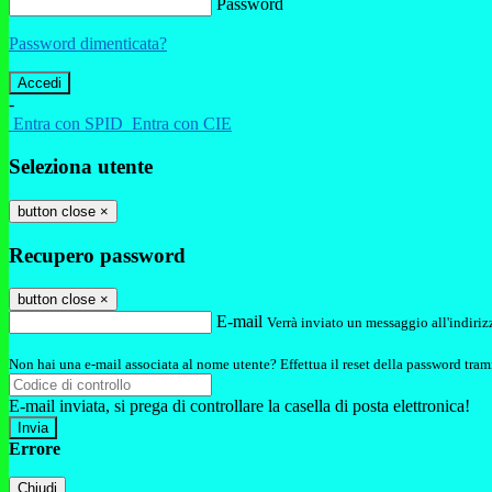
Password
Password dimenticata?
-
Entra con SPID
Entra con CIE
Seleziona utente
button close
×
Recupero password
button close
×
E-mail
Verrà inviato un messaggio all'indirizz
Non hai una e-mail associata al nome utente? Effettua il reset della password tram
E-mail inviata, si prega di controllare la casella di posta elettronica!
Errore
Chiudi