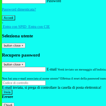
Password
Password dimenticata?
-
Entra con SPID
Entra con CIE
Seleziona utente
button close
×
Recupero password
button close
×
E-mail
Verrà inviato un messaggio all'indirizz
Non hai una e-mail associata al nome utente? Effettua il reset della password tram
E-mail inviata, si prega di controllare la casella di posta elettronica!
Errore
Chiudi