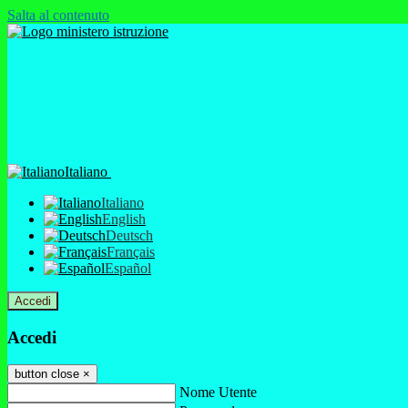
Salta al contenuto
Italiano
Italiano
English
Deutsch
Français
Español
Accedi
Accedi
button close
×
Nome Utente