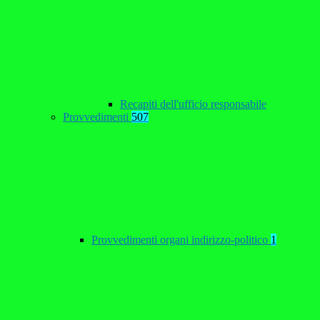
Recapiti dell'ufficio responsabile
Provvedimenti
507
Provvedimenti organi indirizzo-politico
1