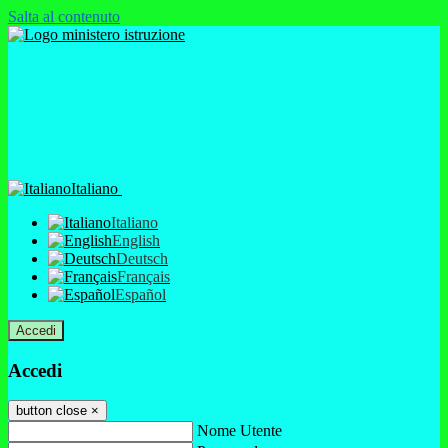
Salta al contenuto
Italiano
Italiano
English
Deutsch
Français
Español
Accedi
Accedi
button close
×
Nome Utente