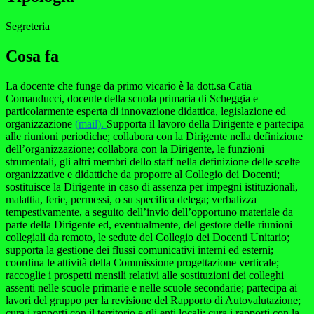
Segreteria
Cosa fa
La docente che funge da primo vicario è la dott.sa Catia
Comanducci, docente della scuola primaria di Scheggia e
particolarmente esperta di innovazione didattica, legislazione ed
organizzazione
(mail).
Supporta il lavoro della Dirigente e partecipa
alle riunioni periodiche; collabora con la Dirigente nella definizione
dell’organizzazione; collabora con la Dirigente, le funzioni
strumentali, gli altri membri dello staff nella definizione delle scelte
organizzative e didattiche da proporre al Collegio dei Docenti;
sostituisce la Dirigente in caso di assenza per impegni istituzionali,
malattia, ferie, permessi, o su specifica delega; verbalizza
tempestivamente, a seguito dell’invio dell’opportuno materiale da
parte della Dirigente ed, eventualmente, del gestore delle riunioni
collegiali da remoto, le sedute del Collegio dei Docenti Unitario;
supporta la gestione dei flussi comunicativi interni ed esterni;
coordina le attività della Commissione progettazione verticale;
raccoglie i prospetti mensili relativi alle sostituzioni dei colleghi
assenti nelle scuole primarie e nelle scuole secondarie; partecipa ai
lavori del gruppo per la revisione del Rapporto di Autovalutazione;
cura i rapporti con il territorio e gli enti locali; cura i rapporti con la