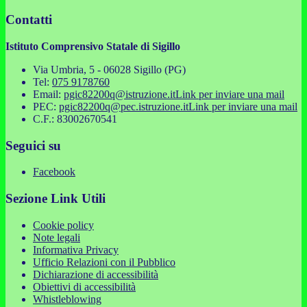
Contatti
Istituto Comprensivo Statale di Sigillo
Via Umbria, 5 - 06028 Sigillo (PG)
Tel:
075 9178760
Email:
pgic82200q@istruzione.it
Link per inviare una mail
PEC:
pgic82200q@pec.istruzione.it
Link per inviare una mail
C.F.: 83002670541
Seguici su
Facebook
Sezione Link Utili
Cookie policy
Note legali
Informativa Privacy
Ufficio Relazioni con il Pubblico
Dichiarazione di accessibilità
Obiettivi di accessibilità
Whistleblowing