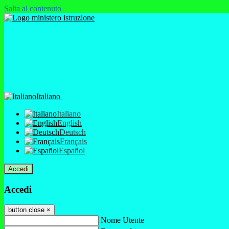
Salta al contenuto
Italiano
Italiano
English
Deutsch
Français
Español
Accedi
Accedi
button close
×
Nome Utente