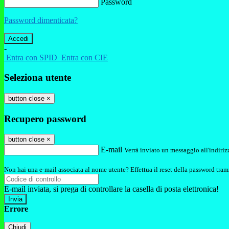
Password
Password dimenticata?
-
Entra con SPID
Entra con CIE
Seleziona utente
button close
×
Recupero password
button close
×
E-mail
Verrà inviato un messaggio all'indirizz
Non hai una e-mail associata al nome utente? Effettua il reset della password tram
E-mail inviata, si prega di controllare la casella di posta elettronica!
Errore
Chiudi