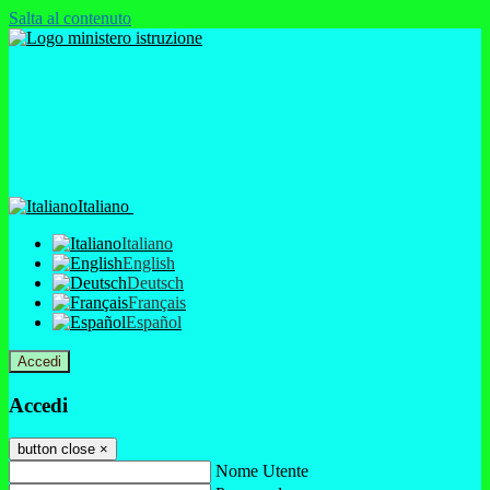
Salta al contenuto
Italiano
Italiano
English
Deutsch
Français
Español
Accedi
Accedi
button close
×
Nome Utente