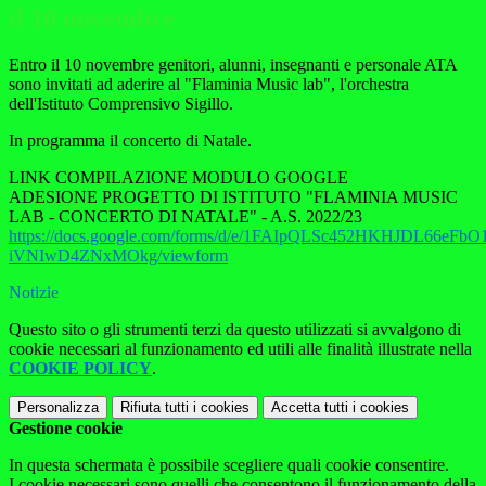
il 10 novembre
Entro il 10 novembre genitori, alunni, insegnanti e personale ATA
sono invitati ad aderire al "Flaminia Music lab", l'orchestra
dell'Istituto Comprensivo Sigillo.
In programma il concerto di Natale.
LINK COMPILAZIONE MODULO GOOGLE
ADESIONE PROGETTO DI ISTITUTO "FLAMINIA MUSIC
LAB - CONCERTO DI NATALE" - A.S. 2022/23
https://docs.google.com/forms/d/e/1FAIpQLSc452HKHJDL66eFb
iVNIwD4ZNxMOkg/viewform
Notizie
Questo sito o gli strumenti terzi da questo utilizzati si avvalgono di
cookie necessari al funzionamento ed utili alle finalità illustrate nella
COOKIE POLICY
.
Personalizza
Rifiuta tutti
i cookies
Accetta tutti
i cookies
Gestione cookie
In questa schermata è possibile scegliere quali cookie consentire.
I cookie necessari sono quelli che consentono il funzionamento della