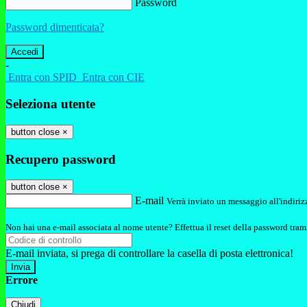
Password
Password dimenticata?
-
Entra con SPID
Entra con CIE
Seleziona utente
button close
×
Recupero password
button close
×
E-mail
Verrà inviato un messaggio all'indirizz
Non hai una e-mail associata al nome utente? Effettua il reset della password tram
E-mail inviata, si prega di controllare la casella di posta elettronica!
Errore
Chiudi