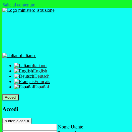
Salta al contenuto
Italiano
Italiano
English
Deutsch
Français
Español
Accedi
Accedi
button close
×
Nome Utente