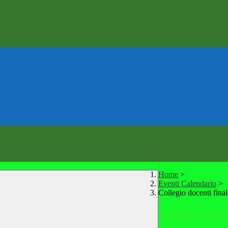
Home
>
Eventi Calendario
>
Collegio docenti final
Collegio doce