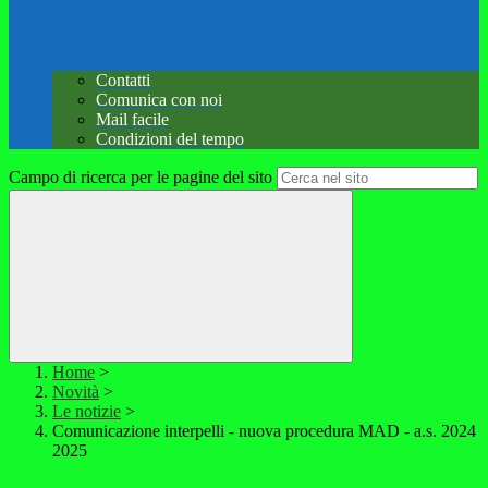
Contatti
Comunica con noi
Mail facile
Condizioni del tempo
Campo di ricerca per le pagine del sito
Home
>
Novità
>
Le notizie
>
Comunicazione interpelli - nuova procedura MAD - a.s. 2024
2025