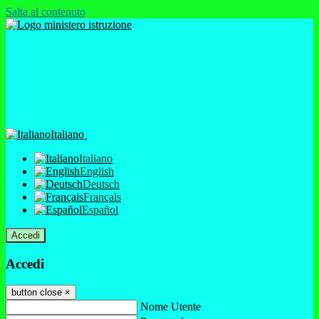
Salta al contenuto
Italiano
Italiano
English
Deutsch
Français
Español
Accedi
Accedi
button close
×
Nome Utente