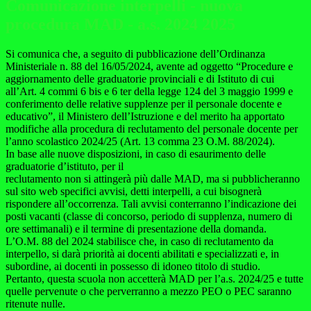
Comunicazione interpelli - nuova
procedura MAD - a.s. 2024 2025
Si comunica che, a seguito di pubblicazione dell’Ordinanza
Ministeriale n. 88 del 16/05/2024, avente ad oggetto “Procedure e
aggiornamento delle graduatorie provinciali e di Istituto di cui
all’Art. 4 commi 6 bis e 6 ter della legge 124 del 3 maggio 1999 e
conferimento delle relative supplenze per il personale docente e
educativo”, il Ministero dell’Istruzione e del merito ha apportato
modifiche alla procedura di reclutamento del personale docente per
l’anno scolastico 2024/25 (Art. 13 comma 23 O.M. 88/2024).
In base alle nuove disposizioni, in caso di esaurimento delle
graduatorie d’istituto, per il
reclutamento non si attingerà più dalle MAD, ma si pubblicheranno
sul sito web specifici avvisi, detti interpelli, a cui bisognerà
rispondere all’occorrenza. Tali avvisi conterranno l’indicazione dei
posti vacanti (classe di concorso, periodo di supplenza, numero di
ore settimanali) e il termine di presentazione della domanda.
L’O.M. 88 del 2024 stabilisce che, in caso di reclutamento da
interpello, si darà priorità ai docenti abilitati e specializzati e, in
subordine, ai docenti in possesso di idoneo titolo di studio.
Pertanto, questa scuola non accetterà MAD per l’a.s. 2024/25 e tutte
quelle pervenute o che perverranno a mezzo PEO o PEC saranno
ritenute nulle.