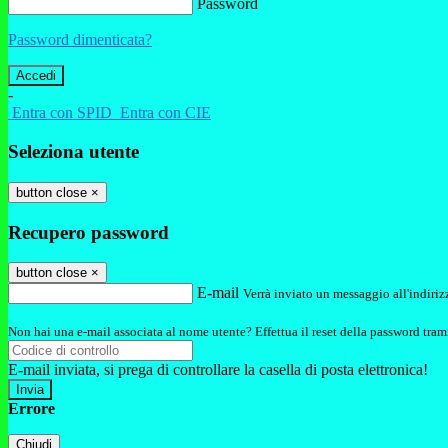
Password
Password dimenticata?
-
Entra con SPID
Entra con CIE
Seleziona utente
button close
×
Recupero password
button close
×
E-mail
Verrà inviato un messaggio all'indirizz
Non hai una e-mail associata al nome utente? Effettua il reset della password tram
E-mail inviata, si prega di controllare la casella di posta elettronica!
Errore
Chiudi