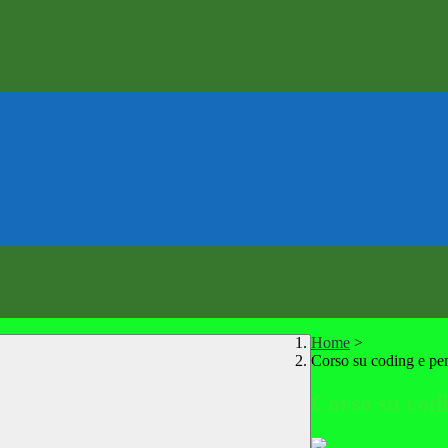
Home
>
Corso su coding e pe
Corso su cod