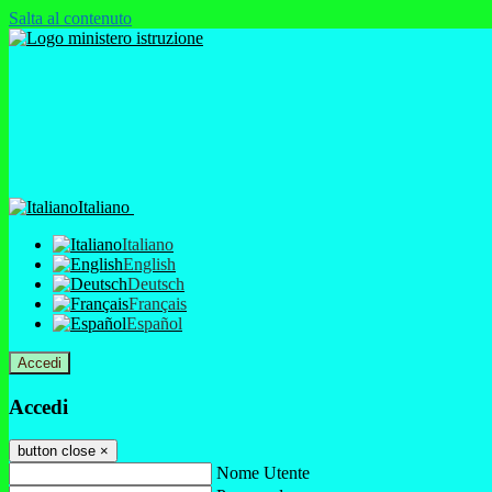
Salta al contenuto
Italiano
Italiano
English
Deutsch
Français
Español
Accedi
Accedi
button close
×
Nome Utente