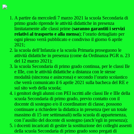
A partire da mercoledì 7 marzo 2021 la scuola Secondaria di
primo grado riprende le attività didattiche in presenza
limitatamente alle classi prime (
saranno garantiti i servizi
relativi al trasporto e alla mensa
); l’orario dettagliato per
ogni plesso verrà pubblicato e condiviso il giorno 6 aprile
2021;
la scuola dell’Infanzia e la scuola Primaria proseguono le
attività didattiche in presenza (come da Ordinanza PGR n. 23
del 12 marzo 2021);
la scuola Secondaria di primo grado continua, per le classi IIe
e IIIe, con le attività didattiche a distanza con le stesse
modalità (sincrona e asincrona) e secondo l’orario scolastico
che verrà comunicato il 6 aprile 2021 sulla bacheca del RE e
sul sito web della scuola;
i genitori degli alunni con PEI iscritti alle classi IIe e IIIe della
scuola Secondaria di primo grado, previo contatto con il
docente di sostegno e/o il coordinatore di classe, possono
continuare a richiedere la didattica in presenza (per un totale
massimo di 15 ore settimanali) nella scuola di appartenenza,
con l’ausilio del docente di sostegno (anch’egli in presenza);
i docenti incaricati di gestire la sostituzione dei colleghi assenti
della scuola Secondaria di primo grado sono pregati di