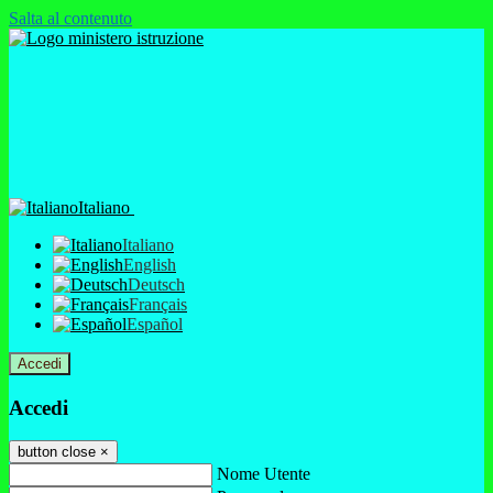
Salta al contenuto
Italiano
Italiano
English
Deutsch
Français
Español
Accedi
Accedi
button close
×
Nome Utente