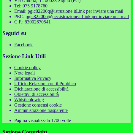
Via Umbria, 5 - 06028 Sigillo (PG)
Tel:
075 9178760
Email:
pgic82200q@istruzione.it
Link per inviare una mail
PEC:
pgic82200q@pec.istruzione.it
Link per inviare una mail
C.F.: 83002670541
Seguici su
Facebook
Sezione Link Utili
Cookie policy
Note legali
Informativa Privacy
Ufficio Relazioni con il Pubblico
Dichiarazione di accessibilità
Obiettivi di accessibilità
Whistleblowing
Gestione consensi cookie
Amministrazione trasparente
Pagina visualizzata
1706
volte
Sezione Copyright