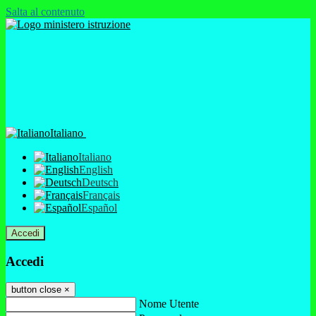
Salta al contenuto
Italiano
Italiano
English
Deutsch
Français
Español
Accedi
Accedi
button close
×
Nome Utente