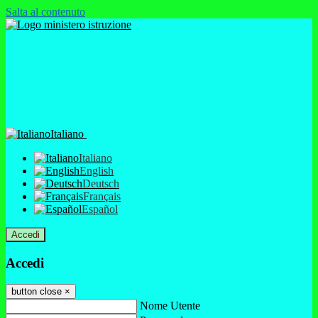
Salta al contenuto
Italiano
Italiano
English
Deutsch
Français
Español
Accedi
Accedi
button close
×
Nome Utente