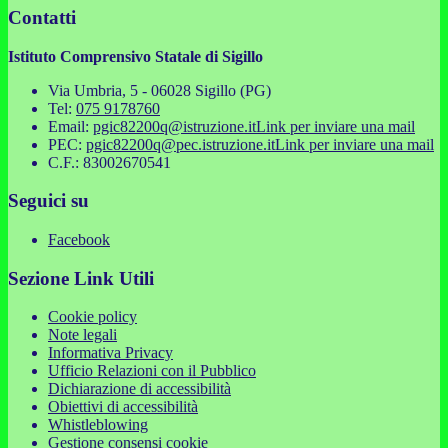
Contatti
Istituto Comprensivo Statale di Sigillo
Via Umbria, 5 - 06028 Sigillo (PG)
Tel:
075 9178760
Email:
pgic82200q@istruzione.it
Link per inviare una mail
PEC:
pgic82200q@pec.istruzione.it
Link per inviare una mail
C.F.: 83002670541
Seguici su
Facebook
Sezione Link Utili
Cookie policy
Note legali
Informativa Privacy
Ufficio Relazioni con il Pubblico
Dichiarazione di accessibilità
Obiettivi di accessibilità
Whistleblowing
Gestione consensi cookie