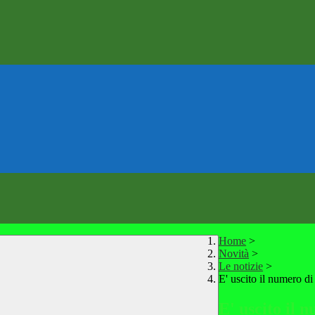
Home
>
Novità
>
Le notizie
>
E' uscito il numero d
E' uscito il 