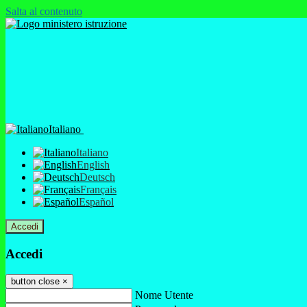
Salta al contenuto
Italiano
Italiano
English
Deutsch
Français
Español
Accedi
Accedi
button close
×
Nome Utente