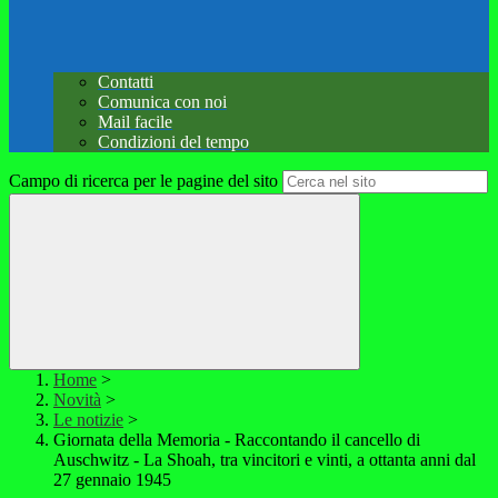
Contatti
Comunica con noi
Mail facile
Condizioni del tempo
Campo di ricerca per le pagine del sito
Home
>
Novità
>
Le notizie
>
Giornata della Memoria - Raccontando il cancello di
Auschwitz - La Shoah, tra vincitori e vinti, a ottanta anni dal
27 gennaio 1945