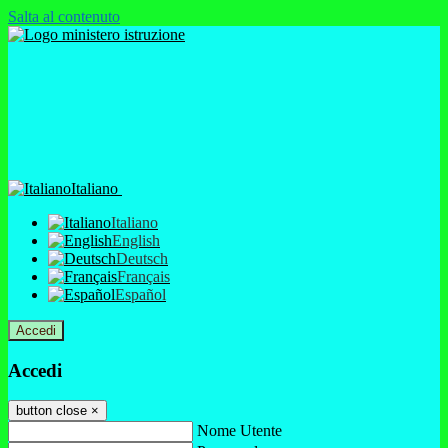
Salta al contenuto
Italiano
Italiano
English
Deutsch
Français
Español
Accedi
Accedi
button close
×
Nome Utente