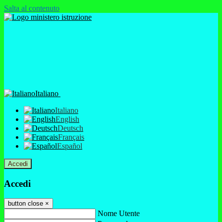
Salta al contenuto
Italiano
Italiano
English
Deutsch
Français
Español
Accedi
Accedi
button close
×
Nome Utente