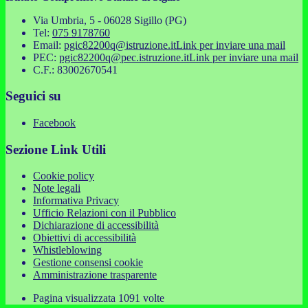
Via Umbria, 5 - 06028 Sigillo (PG)
Tel:
075 9178760
Email:
pgic82200q@istruzione.it
Link per inviare una mail
PEC:
pgic82200q@pec.istruzione.it
Link per inviare una mail
C.F.: 83002670541
Seguici su
Facebook
Sezione Link Utili
Cookie policy
Note legali
Informativa Privacy
Ufficio Relazioni con il Pubblico
Dichiarazione di accessibilità
Obiettivi di accessibilità
Whistleblowing
Gestione consensi cookie
Amministrazione trasparente
Pagina visualizzata
1091
volte