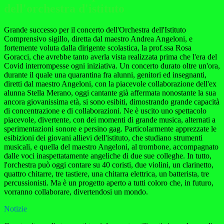
dell'orchestra d'istituto
Grande successo per il concerto dell'Orchestra dell'Istituto
Comprensivo sigillo, diretta dal maestro Andrea Angeloni, e
fortemente voluta dalla dirigente scolastica, la prof.ssa Rosa
Goracci, che avrebbe tanto averla vista realizzata prima che l'era del
Covid interrompesse ogni iniziativa. Un concerto durato oltre un'ora,
durante il quale una quarantina fra alunni, genitori ed insegnanti,
diretti dal maestro Angeloni, con la piacevole collaborazione dell'ex
alunna Stella Merano, oggi cantante già affermata nonostante la sua
ancora giovanissima età, si sono esibiti, dimostrando grande capacità
di concentrazione e di collaborazioni. Ne è uscito uno spettacolo
piacevole, divertente, con dei momenti di grande musica, alternati a
sperimentazioni sonore e persino gag. Particolarmente apprezzate le
esibizioni dei giovani allievi dell'istituto, che studiano strumenti
musicali, e quella del maestro Angeloni, al trombone, accompagnato
dalle voci inaspettatamente angeliche di due sue colleghe. In tutto,
l'orchestra può oggi contare su 40 coristi, due violini, un clarinetto,
quattro chitarre, tre tastiere, una chitarra elettrica, un batterista, tre
percussionisti. Ma è un progetto aperto a tutti coloro che, in futuro,
vorranno collaborare, divertendosi un mondo.
Notizie