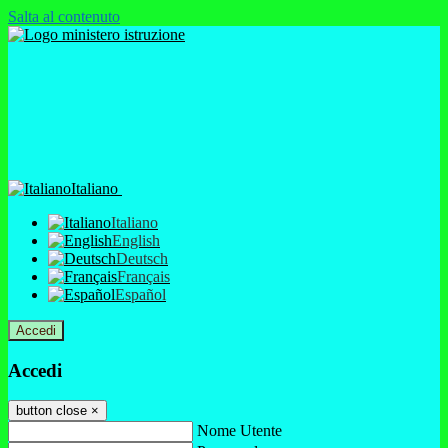
Salta al contenuto
Italiano
Italiano
English
Deutsch
Français
Español
Accedi
Accedi
button close
×
Nome Utente