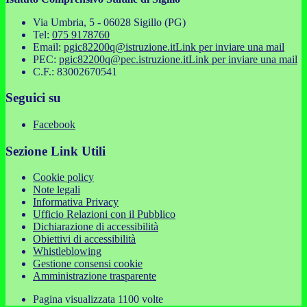
Via Umbria, 5 - 06028 Sigillo (PG)
Tel:
075 9178760
Email:
pgic82200q@istruzione.it
Link per inviare una mail
PEC:
pgic82200q@pec.istruzione.it
Link per inviare una mail
C.F.: 83002670541
Seguici su
Facebook
Sezione Link Utili
Cookie policy
Note legali
Informativa Privacy
Ufficio Relazioni con il Pubblico
Dichiarazione di accessibilità
Obiettivi di accessibilità
Whistleblowing
Gestione consensi cookie
Amministrazione trasparente
Pagina visualizzata
1100
volte