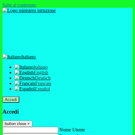
Salta al contenuto
Italiano
Italiano
English
Deutsch
Français
Español
Accedi
Accedi
button close
×
Nome Utente