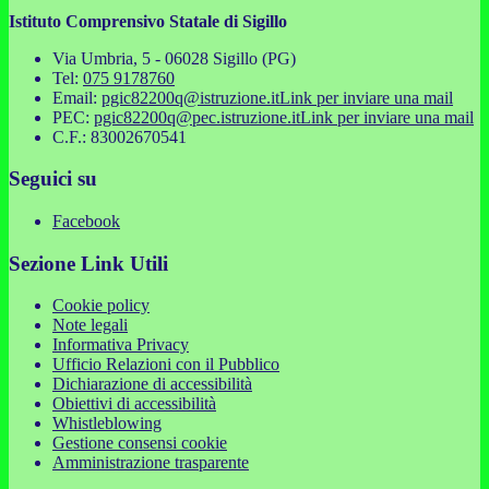
Istituto Comprensivo Statale di Sigillo
Via Umbria, 5 - 06028 Sigillo (PG)
Tel:
075 9178760
Email:
pgic82200q@istruzione.it
Link per inviare una mail
PEC:
pgic82200q@pec.istruzione.it
Link per inviare una mail
C.F.: 83002670541
Seguici su
Facebook
Sezione Link Utili
Cookie policy
Note legali
Informativa Privacy
Ufficio Relazioni con il Pubblico
Dichiarazione di accessibilità
Obiettivi di accessibilità
Whistleblowing
Gestione consensi cookie
Amministrazione trasparente