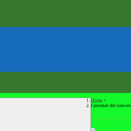
Home
>
I premiati del conco
I premiati d