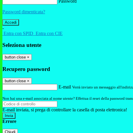
Password
Password dimenticata?
-
Entra con SPID
Entra con CIE
Seleziona utente
button close
×
Recupero password
button close
×
E-mail
Verrà inviato un messaggio all'indirizz
Non hai una e-mail associata al nome utente? Effettua il reset della password tram
E-mail inviata, si prega di controllare la casella di posta elettronica!
Errore
Chiudi