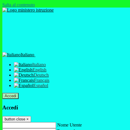
Salta al contenuto
Italiano
Italiano
English
Deutsch
Français
Español
Accedi
Accedi
button close
×
Nome Utente