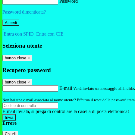
Password
Password dimenticata?
-
Entra con SPID
Entra con CIE
Seleziona utente
button close
×
Recupero password
button close
×
E-mail
Verrà inviato un messaggio all'indirizz
Non hai una e-mail associata al nome utente? Effettua il reset della password tram
E-mail inviata, si prega di controllare la casella di posta elettronica!
Errore
Chiudi