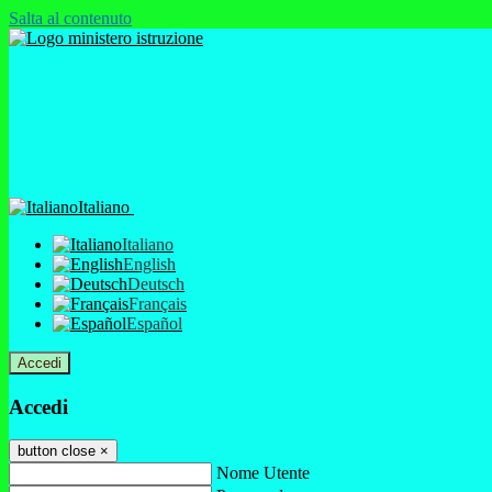
Salta al contenuto
Italiano
Italiano
English
Deutsch
Français
Español
Accedi
Accedi
button close
×
Nome Utente