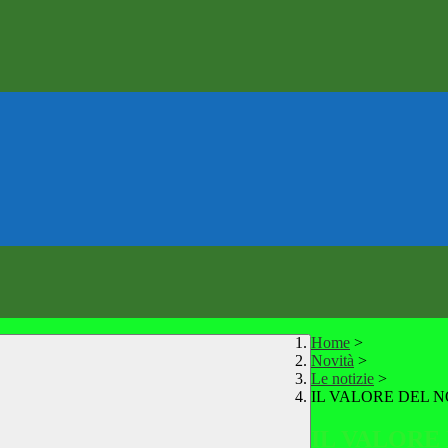
Home
>
Novità
>
Le notizie
>
IL VALORE DEL 
IL VALORE