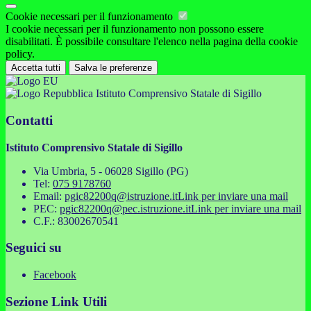
Cookie necessari per il funzionamento
I cookie necessari per il funzionamento non possono essere
disabilitati. È possibile consultare l'elenco nella pagina della cookie
policy.
Accetta tutti
Salva le preferenze
Istituto Comprensivo Statale di Sigillo
Contatti
Istituto Comprensivo Statale di Sigillo
Via Umbria, 5 - 06028 Sigillo (PG)
Tel:
075 9178760
Email:
pgic82200q@istruzione.it
Link per inviare una mail
PEC:
pgic82200q@pec.istruzione.it
Link per inviare una mail
C.F.: 83002670541
Seguici su
Facebook
Sezione Link Utili