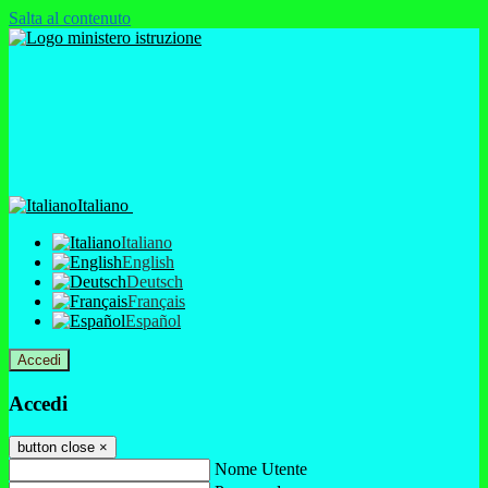
Salta al contenuto
Italiano
Italiano
English
Deutsch
Français
Español
Accedi
Accedi
button close
×
Nome Utente