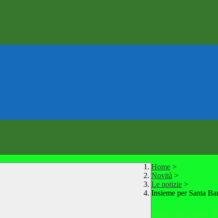
Home
>
Novità
>
Le notizie
>
Insieme per Santa Ba
Insieme per 