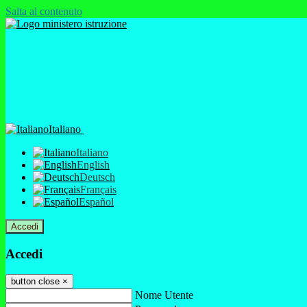
Salta al contenuto
Italiano
Italiano
English
Deutsch
Français
Español
Accedi
Accedi
button close
×
Nome Utente