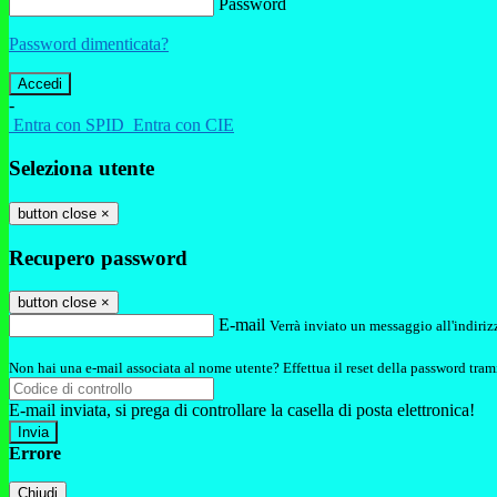
Password
Password dimenticata?
-
Entra con SPID
Entra con CIE
Seleziona utente
button close
×
Recupero password
button close
×
E-mail
Verrà inviato un messaggio all'indirizz
Non hai una e-mail associata al nome utente? Effettua il reset della password tram
E-mail inviata, si prega di controllare la casella di posta elettronica!
Errore
Chiudi