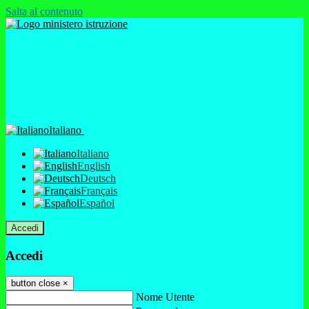
Salta al contenuto
Italiano
Italiano
English
Deutsch
Français
Español
Accedi
Accedi
button close
×
Nome Utente