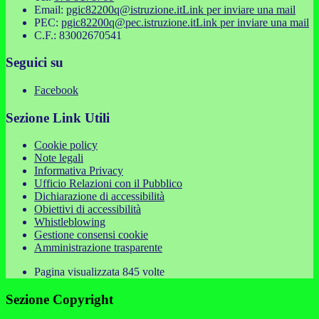
Email:
pgic82200q@istruzione.it
Link per inviare una mail
PEC:
pgic82200q@pec.istruzione.it
Link per inviare una mail
C.F.: 83002670541
Seguici su
Facebook
Sezione Link Utili
Cookie policy
Note legali
Informativa Privacy
Ufficio Relazioni con il Pubblico
Dichiarazione di accessibilità
Obiettivi di accessibilità
Whistleblowing
Gestione consensi cookie
Amministrazione trasparente
Pagina visualizzata
845
volte
Sezione Copyright