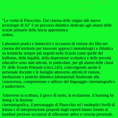
Le Verità di Pinocchio: dal cinema delle
origini alle nuove tecnologie di AI
“Le verità di Pinocchio. Dal cinema delle origini alle nuove
tecnologie di AI” è un percorso didattico dedicato agli alunni delle
scuole primarie della fascia appenninica
umbra.
Laboratori pratici e immersivi e occasioni di visione dei film nei
cinema del territorio per innovare approcci metodologici e didattica
su tematiche sempre più urgenti nella Scuola come quelle del
bullismo, della legalità, della dispersione scolastica e delle povertà
educative sono stati attivati, in particolare, per gli alunni delle classi
IV delle Scuole Primarie (circa 245), coinvolgendo anche il
personale docente e le famiglie attraverso attività di visione,
mediazione e pratiche didattico-laboratoriali finalizzate alla
conoscenza, comprensione e utilizzo del linguaggio cinematografico
e audiovisivo.
Attraverso la scrittura, il gioco di ruolo, la recitazione, il learning by
doing e la finzione
cinematografica, il personaggio di Pinocchio ed i molteplici livelli di
lettura e di interpretazione proposti dagli esperti hanno fornito ai
bambini preziose occasioni di riflessione attiva e crescita personale.