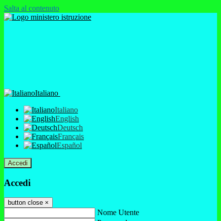
Salta al contenuto
Italiano
Italiano
English
Deutsch
Français
Español
Accedi
Accedi
button close
×
Nome Utente