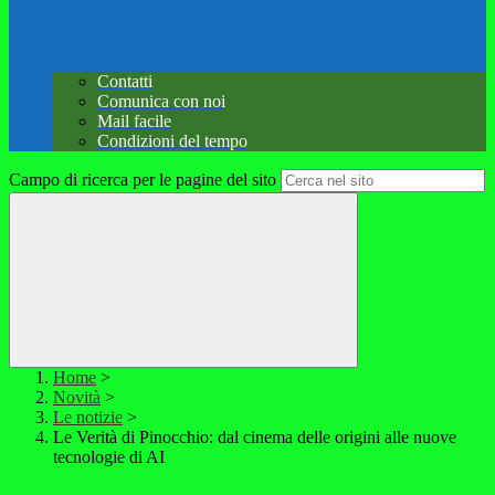
Contatti
Comunica con noi
Mail facile
Condizioni del tempo
Campo di ricerca per le pagine del sito
Home
>
Novità
>
Le notizie
>
Le Verità di Pinocchio: dal cinema delle origini alle nuove
tecnologie di AI