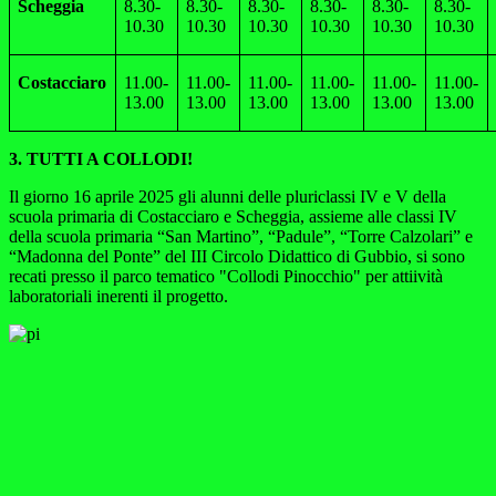
Scheggia
8.30-
8.30-
8.30-
8.30-
8.30-
8.30-
10.30
10.30
10.30
10.30
10.30
10.30
Costacciaro
11.00-
11.00-
11.00-
11.00-
11.00-
11.00-
13.00
13.00
13.00
13.00
13.00
13.00
3. TUTTI A COLLODI!
Il giorno 16 aprile 2025 gli alunni delle pluriclassi IV e V della
scuola primaria di Costacciaro e Scheggia,
assieme alle classi IV
della scuola primaria “San Martino”, “Padule”, “Torre Calzolari” e
“Madonna del Ponte” del III Circolo Didattico di Gubbio, si sono
recati presso il parco tematico "Collodi Pinocchio" per attiività
laboratoriali inerenti il progetto.