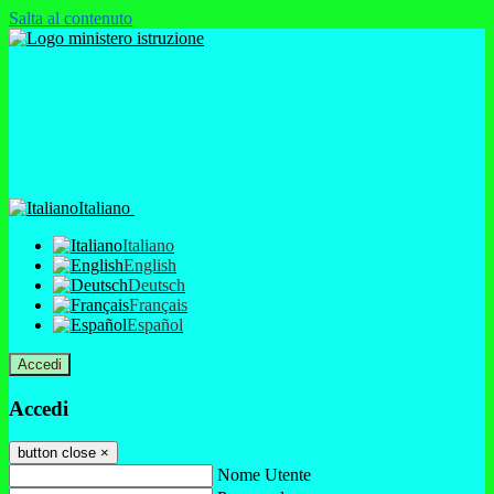
Salta al contenuto
Italiano
Italiano
English
Deutsch
Français
Español
Accedi
Accedi
button close
×
Nome Utente