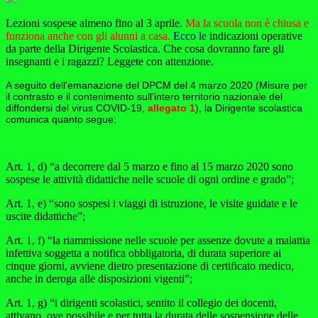
Lezioni sospese almeno fino al 3 aprile.
Ma la scuola non è chiusa e
funziona anche con gli alunni a casa.
Ecco le
i
ndicazioni operative
da parte della Dirigente Scolastica. Che cosa dovranno fare gli
insegnanti e i ragazzi? Leggete con attenzione.
A seguito dell’emanazione del DPCM del 4 marzo 2020 (Misure per
il contrasto e il contenimento sull’intero territorio nazionale del
diffondersi del virus COVID-19,
allegato 1
), la Dirigente scolastica
comunica quanto segue:
Art. 1, d) “a decorrere dal 5 marzo e fino al 15 marzo 2020 sono
sospese
le attività didattiche nelle scuole di ogni ordine e grado”;
Art. 1, e) “sono sospesi i viaggi di istruzione, le visite guidate e le
uscite didattiche”;
Art. 1, f) “la riammissione nelle scuole per assenze dovute a malattia
infettiva soggetta a notifica obbligatoria, di durata superiore ai
cinque giorni, avviene dietro presentazione di certificato medico,
anche in deroga alle disposizioni vigenti”;
Art. 1, g) “i dirigenti scolastici, sentito il collegio dei docenti,
attivano, ove possibile e per tutta la durata delle sospensione delle