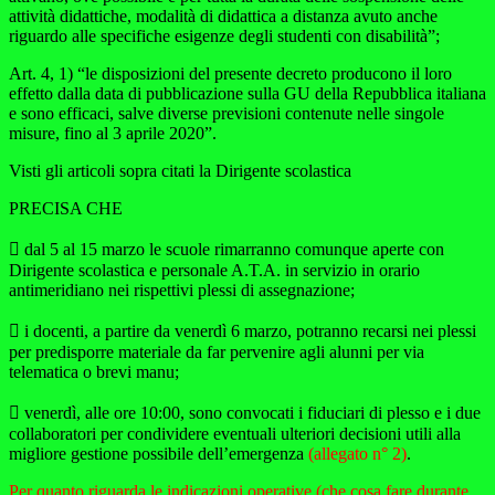
attività didattiche, modalità di didattica a distanza avuto anche
riguardo alle specifiche esigenze degli studenti con disabilità”;
Art. 4, 1) “le disposizioni del presente decreto producono il loro
effetto dalla data di pubblicazione sulla GU della Repubblica italiana
e sono efficaci, salve diverse previsioni contenute nelle singole
misure, fino al 3 aprile 2020”.
Visti gli articoli sopra citati la Dirigente scolastica
PRECISA CHE
 dal 5 al 15 marzo
le scuole rimarranno comunque aperte con
Dirigente scolastica e personale A.T.A. in servizio in orario
antimeridiano nei rispettivi plessi di assegnazione;
 i docenti, a partire da venerdì 6 marzo, potranno recarsi nei plessi
per predisporre
materiale
da far pervenire agli alunni per via
telematica o brevi manu;
 venerdì, alle ore 10:00, sono convocati i fiduciari di plesso e i due
collaboratori per condividere eventuali ulteriori decisioni utili alla
migliore gestione possibile dell’emergenza
(allegato n° 2)
.
Per quanto riguarda le indicazioni operative (che cosa fare durante