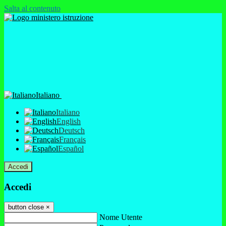
Salta al contenuto
Italiano
Italiano
English
Deutsch
Français
Español
Accedi
Accedi
button close
×
Nome Utente