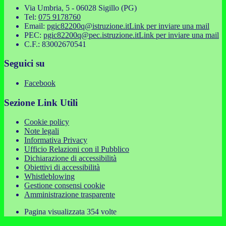
Via Umbria, 5 - 06028 Sigillo (PG)
Tel:
075 9178760
Email:
pgic82200q@istruzione.it
Link per inviare una mail
PEC:
pgic82200q@pec.istruzione.it
Link per inviare una mail
C.F.: 83002670541
Seguici su
Facebook
Sezione Link Utili
Cookie policy
Note legali
Informativa Privacy
Ufficio Relazioni con il Pubblico
Dichiarazione di accessibilità
Obiettivi di accessibilità
Whistleblowing
Gestione consensi cookie
Amministrazione trasparente
Pagina visualizzata
354
volte