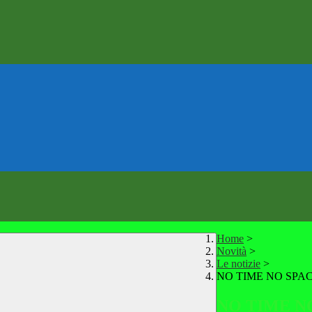
Home
>
Novità
>
Le notizie
>
NO TIME NO SPACE - V
NO TIME NO 