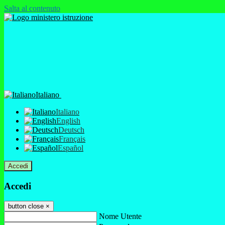
Salta al contenuto
Italiano
Italiano
English
Deutsch
Français
Español
Accedi
Accedi
button close
×
Nome Utente