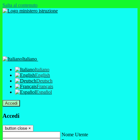
Salta al contenuto
Italiano
Italiano
English
Deutsch
Français
Español
Accedi
Accedi
button close
×
Nome Utente