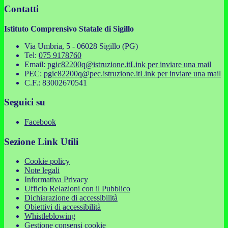
Contatti
Istituto Comprensivo Statale di Sigillo
Via Umbria, 5 - 06028 Sigillo (PG)
Tel:
075 9178760
Email:
pgic82200q@istruzione.it
Link per inviare una mail
PEC:
pgic82200q@pec.istruzione.it
Link per inviare una mail
C.F.: 83002670541
Seguici su
Facebook
Sezione Link Utili
Cookie policy
Note legali
Informativa Privacy
Ufficio Relazioni con il Pubblico
Dichiarazione di accessibilità
Obiettivi di accessibilità
Whistleblowing
Gestione consensi cookie