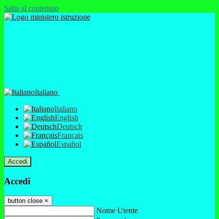
Salta al contenuto
Italiano
Italiano
English
Deutsch
Français
Español
Accedi
Accedi
button close
×
Nome Utente