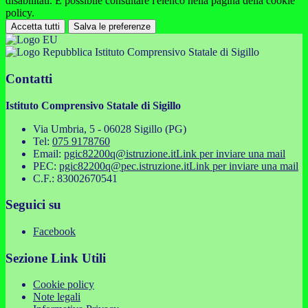
disabilitati. È possibile consultare l'elenco nella pagina della cookie
policy.
Accetta tutti
Salva le preferenze
Istituto Comprensivo Statale di Sigillo
Contatti
Istituto Comprensivo Statale di Sigillo
Via Umbria, 5 - 06028 Sigillo (PG)
Tel:
075 9178760
Email:
pgic82200q@istruzione.it
Link per inviare una mail
PEC:
pgic82200q@pec.istruzione.it
Link per inviare una mail
C.F.: 83002670541
Seguici su
Facebook
Sezione Link Utili
Cookie policy
Note legali