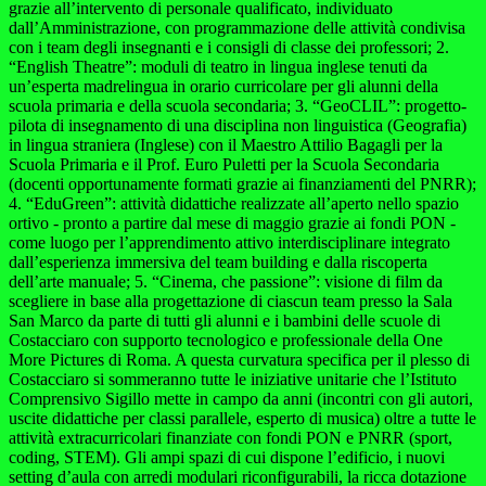
grazie all’intervento di personale qualificato, individuato
dall’Amministrazione, con programmazione delle attività condivisa
con i team degli insegnanti e i consigli di classe dei professori; 2.
“English Theatre”: moduli di teatro in lingua inglese tenuti da
un’esperta madrelingua in orario curricolare per gli alunni della
scuola primaria e della scuola secondaria; 3. “GeoCLIL”: progetto-
pilota di insegnamento di una disciplina non linguistica (Geografia)
in lingua straniera (Inglese) con il Maestro Attilio Bagagli per la
Scuola Primaria e il Prof. Euro Puletti per la Scuola Secondaria
(docenti opportunamente formati grazie ai finanziamenti del PNRR);
4. “EduGreen”: attività didattiche realizzate all’aperto nello spazio
ortivo - pronto a partire dal mese di maggio grazie ai fondi PON -
come luogo per l’apprendimento attivo interdisciplinare integrato
dall’esperienza immersiva del team building e dalla riscoperta
dell’arte manuale; 5. “Cinema, che passione”: visione di film da
scegliere in base alla progettazione di ciascun team presso la Sala
San Marco da parte di tutti gli alunni e i bambini delle scuole di
Costacciaro con supporto tecnologico e professionale della One
More Pictures di Roma. A questa curvatura specifica per il plesso di
Costacciaro si sommeranno tutte le iniziative unitarie che l’Istituto
Comprensivo Sigillo mette in campo da anni (incontri con gli autori,
uscite didattiche per classi parallele, esperto di musica) oltre a tutte le
attività extracurricolari finanziate con fondi PON e PNRR (sport,
coding, STEM). Gli ampi spazi di cui dispone l’edificio, i nuovi
setting d’aula con arredi modulari riconfigurabili, la ricca dotazione