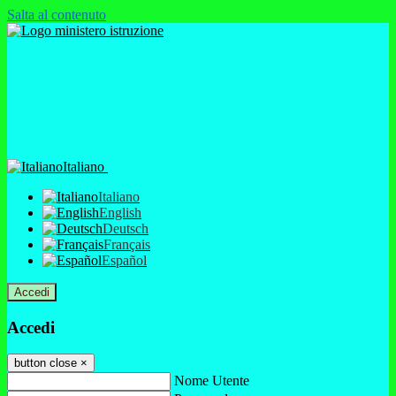
Salta al contenuto
Italiano
Italiano
English
Deutsch
Français
Español
Accedi
Accedi
button close
×
Nome Utente