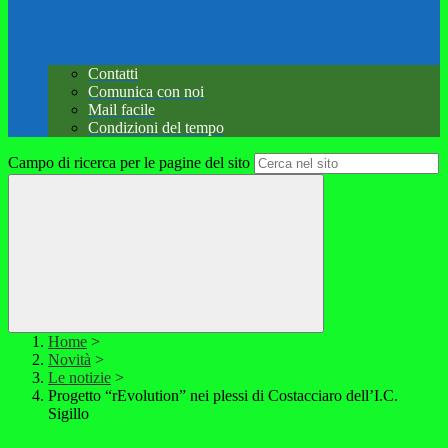
Contatti
Comunica con noi
Mail facile
Condizioni del tempo
Campo di ricerca per le pagine del sito
Home
>
Novità
>
Le notizie
>
Progetto “rEvolution” nei plessi di Costacciaro dell’I.C.
Sigillo