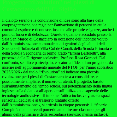
Progetto “rEvolution” nei plessi di
Costacciaro dell’I.C. Sigillo
Il dialogo sereno e la condivisione di idee sono alla base della
cooprogettazione, via regia per l’attivazione di percorsi in cui la
comunità esprime e riconosce, insieme alle proprie esigenze, anche i
punti di forza e di debolezza. Questo è quanto è accaduto presso la
Sala San Marco di Costacciaro in occasione dell’incontro voluto
dall’Amministrazione comunale con i genitori degli alunni della
Scuola dell’Infanzia di Villa Col dé Canali, della Scuola Primaria e
della Scuola Secondaria di primo grado “Efrem Bartoletti”, alla
presenza della Dirigente scolastica, Prof.ssa Rosa Goracci. Dal
confronto, sentito e partecipato, è scaturita l’idea di un progetto - da
inserire nell’aggiornamento annuale del PTOF per l’anno scolastico
2025/2026 - dal titolo “rEvolution” ad indicare una piccola
rivoluzione per i plessi di Costacciaro tesa a consolidare, e
possibilmente ampliare, il numero di utenti. Il progetto, basato
sull’allungamento del tempo scuola, sul potenziamento della lingua
inglese, sulla didattica all’aperto e sull’utilizzo consapevole delle
tecnologie audiovisive – il tutto nell’ottica inclusiva grazie a spazi
sensoriali dedicati e al trasporto gratuito offerto
dall’Amministrazione -, si articola in cinque percorsi: 1. “Spazio
Compiti”: due interventi pomeridiani di tre ore ciascuno per gli
alunni della primaria e della secondaria (servizio mensa incluso),