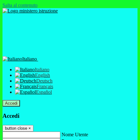
Salta al contenuto
Italiano
Italiano
English
Deutsch
Français
Español
Accedi
Accedi
button close
×
Nome Utente