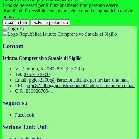
I cookie necessari per il funzionamento non possono essere
disabilitati. È possibile consultare l'elenco nella pagina della cookie
policy.
Accetta tutti
Salva le preferenze
Istituto Comprensivo Statale di Sigillo
Contatti
Istituto Comprensivo Statale di Sigillo
Via Umbria, 5 - 06028 Sigillo (PG)
Tel:
075 9178760
Email:
pgic82200q@istruzione.it
Link per inviare una mail
PEC:
pgic82200q@pec.istruzione.it
Link per inviare una mail
C.F.: 83002670541
Seguici su
Facebook
Sezione Link Utili
Cookie policy