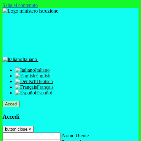
Salta al contenuto
Italiano
Italiano
English
Deutsch
Français
Español
Accedi
Accedi
button close
×
Nome Utente