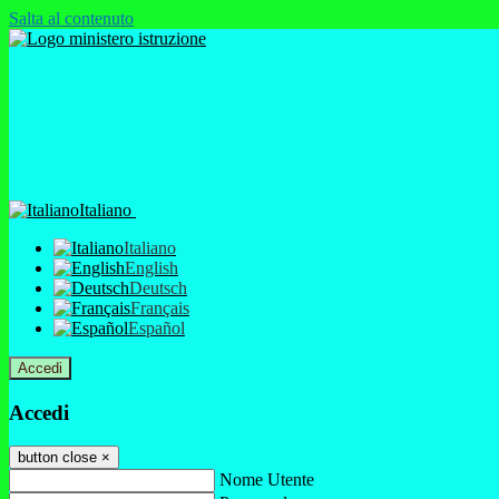
Salta al contenuto
Italiano
Italiano
English
Deutsch
Français
Español
Accedi
Accedi
button close
×
Nome Utente