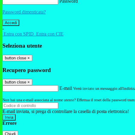
Password
Password dimenticata?
-
Entra con SPID
Entra con CIE
Seleziona utente
button close
×
Recupero password
button close
×
E-mail
Verrà inviato un messaggio all'indirizz
Non hai una e-mail associata al nome utente? Effettua il reset della password tram
E-mail inviata, si prega di controllare la casella di posta elettronica!
Errore
Chiudi