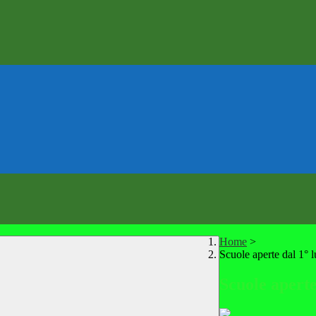
Home
>
Scuole aperte dal 1° l
Scuole aperte