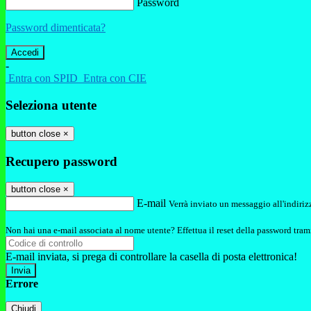
Password
Password dimenticata?
-
Entra con SPID
Entra con CIE
Seleziona utente
button close
×
Recupero password
button close
×
E-mail
Verrà inviato un messaggio all'indirizz
Non hai una e-mail associata al nome utente? Effettua il reset della password tram
E-mail inviata, si prega di controllare la casella di posta elettronica!
Errore
Chiudi