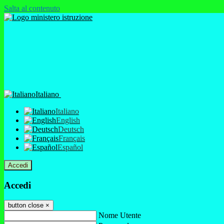
Salta al contenuto
Italiano
Italiano
English
Deutsch
Français
Español
Accedi
Accedi
button close
×
Nome Utente