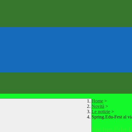
Home
>
Novità
>
Le notizie
>
Spring.Edu-Fest al via
Spring.Edu-Fes