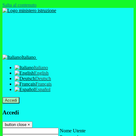
Salta al contenuto
Italiano
Italiano
English
Deutsch
Français
Español
Accedi
Accedi
button close
×
Nome Utente