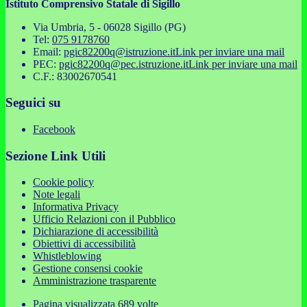
Istituto Comprensivo Statale di Sigillo
Via Umbria, 5 - 06028 Sigillo (PG)
Tel:
075 9178760
Email:
pgic82200q@istruzione.it
Link per inviare una mail
PEC:
pgic82200q@pec.istruzione.it
Link per inviare una mail
C.F.: 83002670541
Seguici su
Facebook
Sezione Link Utili
Cookie policy
Note legali
Informativa Privacy
Ufficio Relazioni con il Pubblico
Dichiarazione di accessibilità
Obiettivi di accessibilità
Whistleblowing
Gestione consensi cookie
Amministrazione trasparente
Pagina visualizzata
689
volte