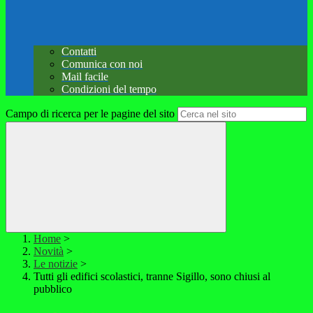
Contatti
Comunica con noi
Mail facile
Condizioni del tempo
Campo di ricerca per le pagine del sito
Home
>
Novità
>
Le notizie
>
Tutti gli edifici scolastici, tranne Sigillo, sono chiusi al
pubblico