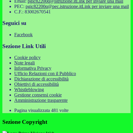
Email:
pgic82200q@istruzione.it
Link per inviare una mail
PEC:
pgic82200q@pec.istruzione.it
Link per inviare una mail
C.F.: 83002670541
Seguici su
Facebook
Sezione Link Utili
Cookie policy
Note legali
Informativa Privacy
Ufficio Relazioni con il Pubblico
Dichiarazione di accessibilità
Obiettivi di accessibilità
Whistleblowing
Gestione consensi cookie
Amministrazione trasparente
Pagina visualizzata
481
volte
Sezione Copyright