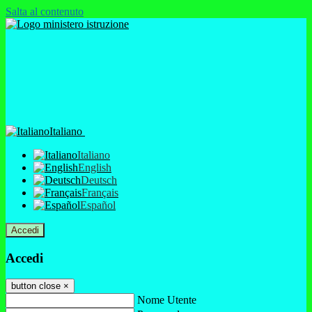
Salta al contenuto
Italiano
Italiano
English
Deutsch
Français
Español
Accedi
Accedi
button close
×
Nome Utente