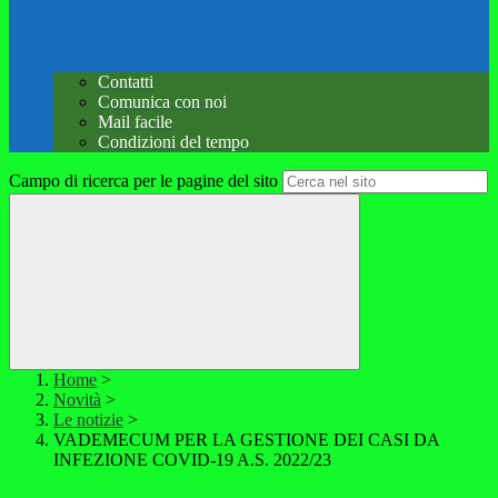
Contatti
Comunica con noi
Mail facile
Condizioni del tempo
Campo di ricerca per le pagine del sito
Home
>
Novità
>
Le notizie
>
VADEMECUM PER LA GESTIONE DEI CASI DA
INFEZIONE COVID-19 A.S. 2022/23