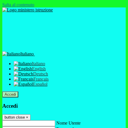
Salta al contenuto
Italiano
Italiano
English
Deutsch
Français
Español
Accedi
Accedi
button close
×
Nome Utente