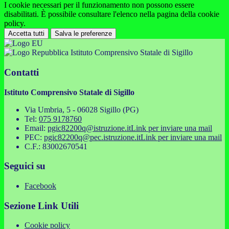
I cookie necessari per il funzionamento non possono essere
disabilitati. È possibile consultare l'elenco nella pagina della cookie
policy.
Accetta tutti
Salva le preferenze
Istituto Comprensivo Statale di Sigillo
Contatti
Istituto Comprensivo Statale di Sigillo
Via Umbria, 5 - 06028 Sigillo (PG)
Tel:
075 9178760
Email:
pgic82200q@istruzione.it
Link per inviare una mail
PEC:
pgic82200q@pec.istruzione.it
Link per inviare una mail
C.F.: 83002670541
Seguici su
Facebook
Sezione Link Utili
Cookie policy