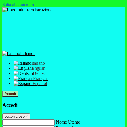
Salta al contenuto
Italiano
Italiano
English
Deutsch
Français
Español
Accedi
Accedi
button close
×
Nome Utente