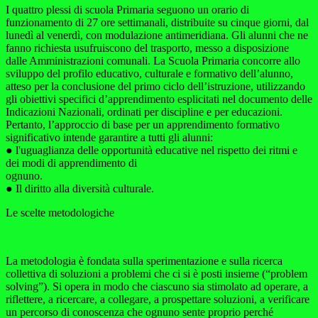
I quattro plessi di scuola Primaria seguono un orario di
funzionamento di 27 ore settimanali, distribuite su cinque giorni, dal
lunedì al venerdì, con modulazione antimeridiana. Gli alunni che ne
fanno richiesta usufruiscono del trasporto, messo a disposizione
dalle Amministrazioni comunali. La Scuola Primaria concorre allo
sviluppo del profilo educativo, culturale e formativo dell’alunno,
atteso per la conclusione del primo ciclo dell’istruzione, utilizzando
gli obiettivi specifici d’apprendimento esplicitati nel documento delle
Indicazioni Nazionali, ordinati per discipline e per educazioni.
Pertanto, l’approccio di base per un apprendimento formativo
significativo intende garantire a tutti gli alunni:
●
l'uguaglianza delle opportunità educative nel rispetto dei ritmi e
dei modi di apprendimento di
ognuno.
●
Il diritto alla diversità culturale.
Le scelte metodologiche
La metodologia è fondata sulla sperimentazione e sulla ricerca
collettiva di soluzioni a problemi che ci si è
posti insieme (“
problem
solving
”). Si opera in modo che ciascuno sia stimolato ad operare, a
riflettere, a
ricercare, a collegare, a prospettare soluzioni, a verificare
un percorso di conoscenza che ognuno sente
proprio perché