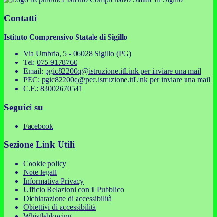
Contatti
Istituto Comprensivo Statale di Sigillo
Via Umbria, 5 - 06028 Sigillo (PG)
Tel:
075 9178760
Email:
pgic82200q@istruzione.it
Link per inviare una mail
PEC:
pgic82200q@pec.istruzione.it
Link per inviare una mail
C.F.: 83002670541
Seguici su
Facebook
Sezione Link Utili
Cookie policy
Note legali
Informativa Privacy
Ufficio Relazioni con il Pubblico
Dichiarazione di accessibilità
Obiettivi di accessibilità
Whistleblowing