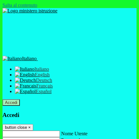
Salta al contenuto
Italiano
Italiano
English
Deutsch
Français
Español
Accedi
Accedi
button close
×
Nome Utente