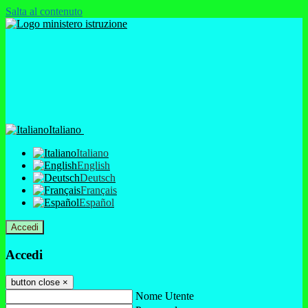
Salta al contenuto
Italiano
Italiano
English
Deutsch
Français
Español
Accedi
Accedi
button close
×
Nome Utente