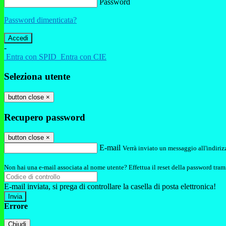
Password
Password dimenticata?
-
Entra con SPID
Entra con CIE
Seleziona utente
button close
×
Recupero password
button close
×
E-mail
Verrà inviato un messaggio all'indirizz
Non hai una e-mail associata al nome utente? Effettua il reset della password tram
E-mail inviata, si prega di controllare la casella di posta elettronica!
Errore
Chiudi