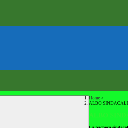
Home
>
ALBO SINDACAL
ALBO SIND
La bacheca sindacale