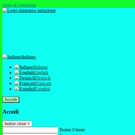
Salta al contenuto
Italiano
Italiano
English
Deutsch
Français
Español
Accedi
Accedi
button close
×
Nome Utente