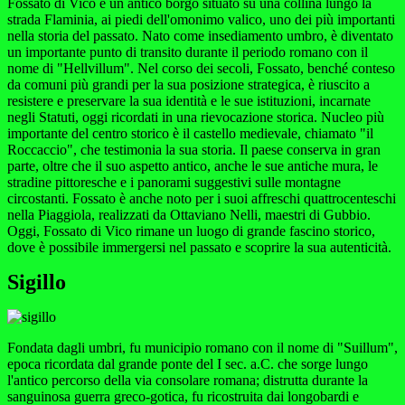
Fossato di Vico è un antico borgo situato su una collina lungo la
strada Flaminia, ai piedi dell'omonimo valico, uno dei più importanti
nella storia del passato. Nato come insediamento umbro, è diventato
un importante punto di transito durante il periodo romano con il
nome di "Hellvillum". Nel corso dei secoli, Fossato, benché conteso
da comuni più grandi per la sua posizione strategica, è riuscito a
resistere e preservare la sua identità e le sue istituzioni, incarnate
negli Statuti, oggi ricordati in una rievocazione storica. Nucleo più
importante del centro storico è il castello medievale, chiamato "il
Roccaccio", che testimonia la sua storia. Il paese conserva in gran
parte, oltre che il suo aspetto antico, anche le sue antiche mura, le
stradine pittoresche e i panorami suggestivi sulle montagne
circostanti. Fossato è anche noto per i suoi affreschi quattrocenteschi
nella Piaggiola, realizzati da Ottaviano Nelli, maestri di Gubbio.
Oggi, Fossato di Vico rimane un luogo di grande fascino storico,
dove è possibile immergersi nel passato e scoprire la sua autenticità.
Sigillo
Fondata dagli umbri, fu municipio romano con il nome di "Suillum",
epoca ricordata dal grande ponte del I sec. a.C. che sorge lungo
l'antico percorso della via consolare romana; distrutta durante la
sanguinosa guerra greco-gotica, fu ricostruita dai longobardi e