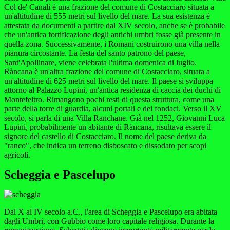
Col de' Canali è una frazione del comune di Costacciaro situata a
un'altitudine di 555 metri sul livello del mare. La sua esistenza è
attestata da documenti a partire dal XIV secolo, anche se è probabile
che un'antica fortificazione degli antichi umbri fosse già presente in
quella zona. Successivamente, i Romani costruirono una villa nella
pianura circostante. La festa del santo patrono del paese,
Sant'Apollinare, viene celebrata l'ultima domenica di luglio.
Ràncana è un'altra frazione del comune di Costacciaro, situata a
un'altitudine di 625 metri sul livello del mare. Il paese si sviluppa
attorno al Palazzo Lupini, un'antica residenza di caccia dei duchi di
Montefeltro. Rimangono pochi resti di questa struttura, come una
parte della torre di guardia, alcuni portali e dei fondaci. Verso il XV
secolo, si parla di una Villa Ranchane. Già nel 1252, Giovanni Luca
Lupini, probabilmente un abitante di Ràncana, risultava essere il
signore del castello di Costacciaro. Il nome del paese deriva da
"ranco", che indica un terreno disboscato e dissodato per scopi
agricoli.
Scheggia e Pascelupo
Dal X al IV secolo a.C., l'area di Scheggia e Pascelupo era abitata
dagli Umbri, con Gubbio come loro capitale religiosa. Durante la