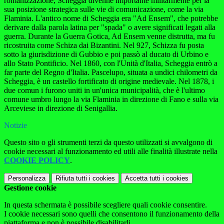
romanizzazione, Scheggia divenne importante militarmente per la
sua posizione strategica sulle vie di comunicazione, come la via
Flaminia. L'antico nome di Scheggia era "Ad Ensem", che potrebbe
derivare dalla parola latina per "spada" o avere significati legati alla
guerra. Durante la Guerra Gotica, Ad Ensem venne distrutta, ma fu
ricostruita come Schiza dai Bizantini. Nel 927, Schizza fu posta
sotto la giurisdizione di Gubbio e poi passò al ducato di Urbino e
allo Stato Pontificio. Nel 1860, con l'Unità d'Italia, Scheggia entrò a
far parte del Regno d'Italia. Pascelupo, situata a undici chilometri da
Scheggia, è un castello fortificato di origine medievale. Nel 1878, i
due comun i furono uniti in un'unica municipalità, che è l'ultimo
comune umbro lungo la via Flaminia in direzione di Fano e sulla via
Arceviese in direzione di Senigallia.
Notizie
Questo sito o gli strumenti terzi da questo utilizzati si avvalgono di
cookie necessari al funzionamento ed utili alle finalità illustrate nella
COOKIE POLICY
.
Personalizza
Rifiuta tutti
i cookies
Accetta tutti
i cookies
Gestione cookie
In questa schermata è possibile scegliere quali cookie consentire.
I cookie necessari sono quelli che consentono il funzionamento della
piattaforma e non è possibile disabilitarli.