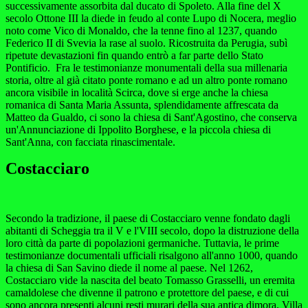
successivamente assorbita dal ducato di Spoleto. Alla fine del X
secolo Ottone III la diede in feudo al conte Lupo di Nocera, meglio
noto come Vico di Monaldo, che la tenne fino al 1237, quando
Federico II di Svevia la rase al suolo. Ricostruita da Perugia, subì
ripetute devastazioni fin quando entrò a far parte dello Stato
Pontificio. Fra le testimonianze monumentali della sua millenaria
storia, oltre al già citato ponte romano e ad un altro ponte romano
ancora visibile in località Scirca, dove si erge anche la chiesa
romanica di Santa Maria Assunta, splendidamente affrescata da
Matteo da Gualdo, ci sono la chiesa di Sant'Agostino, che conserva
un'Annunciazione di Ippolito Borghese, e la piccola chiesa di
Sant'Anna, con facciata rinascimentale.
Costacciaro
Secondo la tradizione, il paese di Costacciaro venne fondato dagli
abitanti di Scheggia tra il V e l'VIII secolo, dopo la distruzione della
loro città da parte di popolazioni germaniche. Tuttavia, le prime
testimonianze documentali ufficiali risalgono all'anno 1000, quando
la chiesa di San Savino diede il nome al paese. Nel 1262,
Costacciaro vide la nascita del beato Tomasso Grasselli, un eremita
camaldolese che divenne il patrono e protettore del paese, e di cui
sono ancora presenti alcuni resti murari della sua antica dimora. Villa