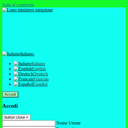
Salta al contenuto
Italiano
Italiano
English
Deutsch
Français
Español
Accedi
Accedi
button close
×
Nome Utente