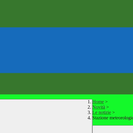
Home
>
Novità
>
Le notizie
>
Stazione meteorologic