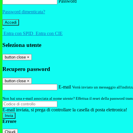
Password
Password dimenticata?
-
Entra con SPID
Entra con CIE
Seleziona utente
button close
×
Recupero password
button close
×
E-mail
Verrà inviato un messaggio all'indirizz
Non hai una e-mail associata al nome utente? Effettua il reset della password tram
E-mail inviata, si prega di controllare la casella di posta elettronica!
Errore
Chiudi