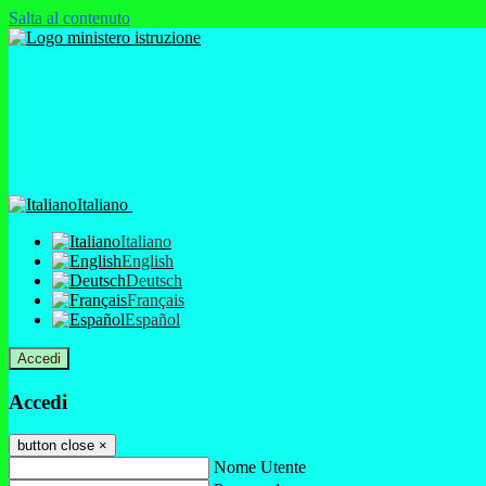
Salta al contenuto
Italiano
Italiano
English
Deutsch
Français
Español
Accedi
Accedi
button close
×
Nome Utente