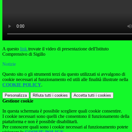
A questo
link
trovate il video di presentazione dell'Istituto
Comprensivo di Sigillo
Notizie
Questo sito o gli strumenti terzi da questo utilizzati si avvalgono di
cookie necessari al funzionamento ed utili alle finalità illustrate nella
COOKIE POLICY
.
Personalizza
Rifiuta tutti
i cookies
Accetta tutti
i cookies
Gestione cookie
In questa schermata è possibile scegliere quali cookie consentire.
I cookie necessari sono quelli che consentono il funzionamento della
piattaforma e non è possibile disabilitarli.
Per conoscere quali sono i cookie necessari al funzionamento potete