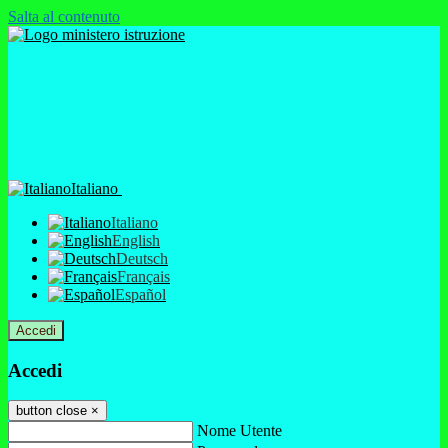
Salta al contenuto
Italiano
Italiano
English
Deutsch
Français
Español
Accedi
Accedi
button close
×
Nome Utente