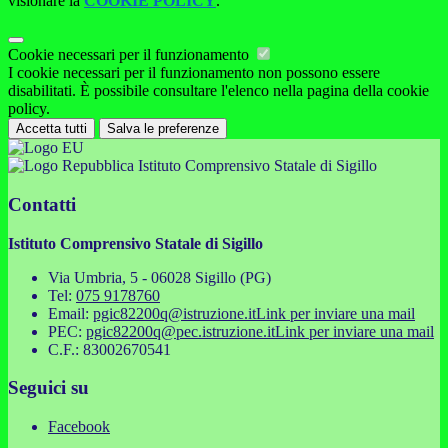
visionare la
COOKIE POLICY
.
Cookie necessari per il funzionamento
I cookie necessari per il funzionamento non possono essere
disabilitati. È possibile consultare l'elenco nella pagina della cookie
policy.
Accetta tutti
Salva le preferenze
Istituto Comprensivo Statale di Sigillo
Contatti
Istituto Comprensivo Statale di Sigillo
Via Umbria, 5 - 06028 Sigillo (PG)
Tel:
075 9178760
Email:
pgic82200q@istruzione.it
Link per inviare una mail
PEC:
pgic82200q@pec.istruzione.it
Link per inviare una mail
C.F.: 83002670541
Seguici su
Facebook