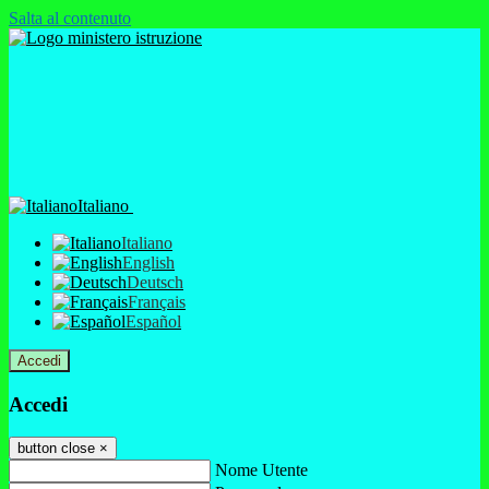
Salta al contenuto
Italiano
Italiano
English
Deutsch
Français
Español
Accedi
Accedi
button close
×
Nome Utente