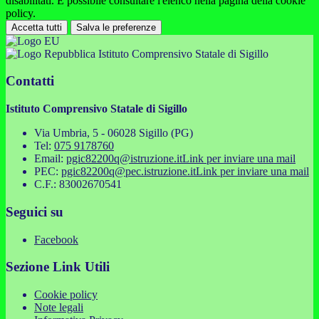
disabilitati. È possibile consultare l'elenco nella pagina della cookie
policy.
Accetta tutti
Salva le preferenze
Istituto Comprensivo Statale di Sigillo
Contatti
Istituto Comprensivo Statale di Sigillo
Via Umbria, 5 - 06028 Sigillo (PG)
Tel:
075 9178760
Email:
pgic82200q@istruzione.it
Link per inviare una mail
PEC:
pgic82200q@pec.istruzione.it
Link per inviare una mail
C.F.: 83002670541
Seguici su
Facebook
Sezione Link Utili
Cookie policy
Note legali