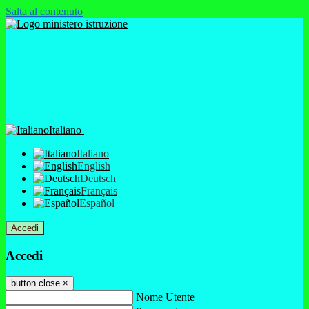
Salta al contenuto
Italiano
Italiano
English
Deutsch
Français
Español
Accedi
Accedi
button close
×
Nome Utente