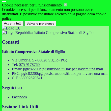
Cookie necessari per il funzionamento
I cookie necessari per il funzionamento non possono essere
disabilitati. È possibile consultare l'elenco nella pagina della cookie
policy.
Accetta tutti
Salva le preferenze
Istituto Comprensivo Statale di Sigillo
Contatti
Istituto Comprensivo Statale di Sigillo
Via Umbria, 5 - 06028 Sigillo (PG)
Tel:
075 9178760
Email:
pgic82200q@istruzione.it
Link per inviare una mail
PEC:
pgic82200q@pec.istruzione.it
Link per inviare una mail
C.F.: 83002670541
Seguici su
Facebook
Sezione Link Utili