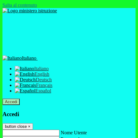
Salta al contenuto
Italiano
Italiano
English
Deutsch
Français
Español
Accedi
Accedi
button close
×
Nome Utente