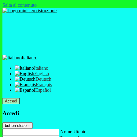
Salta al contenuto
Italiano
Italiano
English
Deutsch
Français
Español
Accedi
Accedi
button close
×
Nome Utente