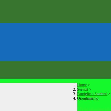
Home
>
Servizi
>
Famiglie e Studenti
>
Orientamento
Orientament