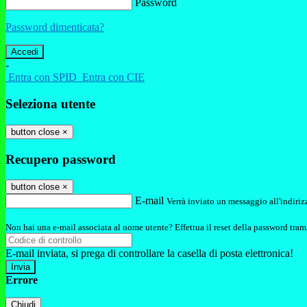
Password
Password dimenticata?
-
Entra con SPID
Entra con CIE
Seleziona utente
button close
×
Recupero password
button close
×
E-mail
Verrà inviato un messaggio all'indirizz
Non hai una e-mail associata al nome utente? Effettua il reset della password tram
E-mail inviata, si prega di controllare la casella di posta elettronica!
Errore
Chiudi