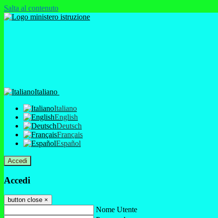
Salta al contenuto
Italiano
Italiano
English
Deutsch
Français
Español
Accedi
Accedi
button close
×
Nome Utente